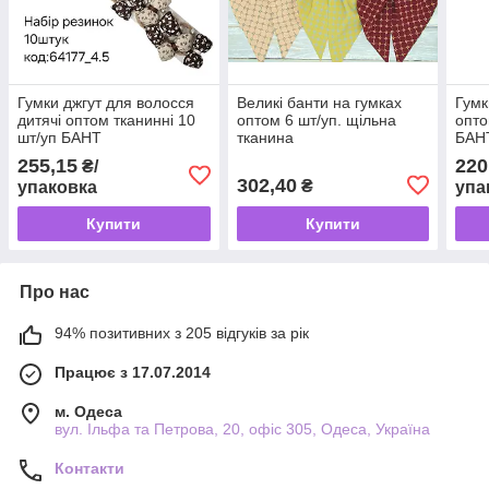
Гумки джгут для волосся
Великі банти на гумках
Гумк
дитячі оптом тканинні 10
оптом 6 шт/уп. щільна
опто
шт/уп БАНТ
тканина
БАН
255,15
220
₴/
302,40
₴
упаковка
упа
Купити
Купити
Про нас
94% позитивних з 205 відгуків за рік
Працює з 17.07.2014
м. Одеса
вул. Ільфа та Петрова, 20, офіс 305, Одеса, Україна
Контакти