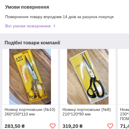
Умови повернення
Повернення товару впродовж 14 днів за рахунок покупця
Всі умови повернення
Подібні товари компанії
Ножиці портновськи (№10)
Ножиці портновськи (№8)
Ножи
260*150*110 мм
210*120*90 мм
230*
ПОМ
283,50
319,20
71,
₴
₴