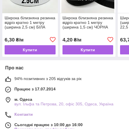
Широка білизняна резинка
Широка білизняна резинка
Широ
відріз кратно 1 метру
відріз кратно 1 метру
(шир
(ширина 2,5 см) БІЛА
(ширина 1,5 см) ЧОРНА
22,5
6,30
4,20
63,
₴/м
₴/м
Купити
Купити
Про нас
94% позитивних з 205 відгуків за рік
Працює з 17.07.2014
м. Одеса
вул. Ільфа та Петрова, 20, офіс 305, Одеса, Україна
Контакти
Сьогодні працює з 10:00 до 16:00