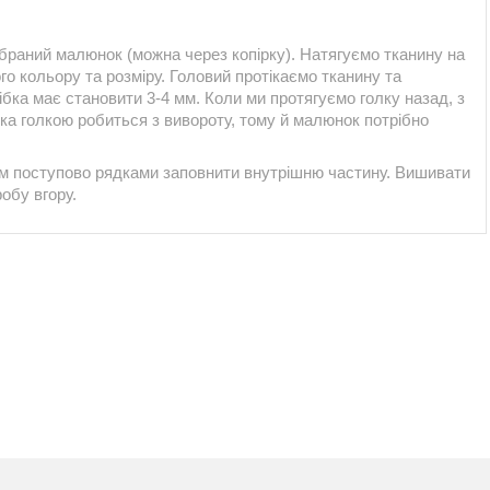
ибраний малюнок (можна через копірку). Натягуємо тканину на
го кольору та розміру. Головий протікаємо тканину та
ібка має становити 3-4 мм. Коли ми протягуємо голку назад, з
а голкою робиться з вивороту, тому й малюнок потрібно
ім поступово рядками заповнити внутрішню частину. Вишивати
обу вгору.