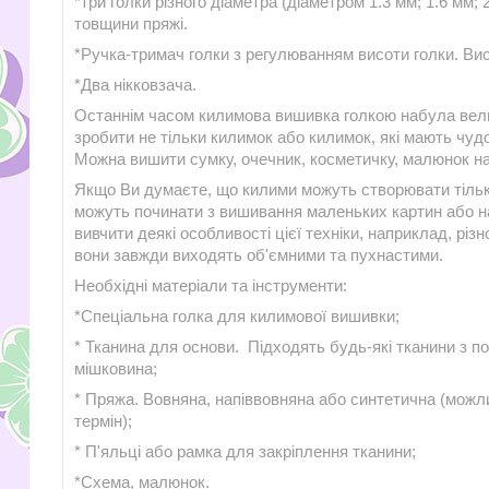
*три голки різного діаметра (діаметром 1.3 мм; 1.6 мм;
товщини пряжі.
*Ручка-тримач голки з регулюванням висоти голки. Вис
*Два нікковзача.
Останнім часом килимова вишивка голкою набула вели
зробити не тільки килимок або килимок, які мають чудо
Можна вишити сумку, очечник, косметичку, малюнок на
Якщо Ви думаєте, що килими можуть створювати тільки
можуть починати з вишивання маленьких картин або н
вивчити деякі особливості цієї техніки, наприклад, різ
вони завжди виходять об'ємними та пухнастими.
Необхідні матеріали та інструменти:
*Спеціальна голка для килимової вишивки;
* Тканина для основи. Підходять будь-які тканини з п
мішковина;
* Пряжа. Вовняна, напіввовняна або синтетична (можли
термін);
* П'яльці або рамка для закріплення тканини;
*Схема, малюнок.