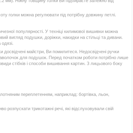
 2.2 мм). Ніжну товщину голки Ви підбираєте залежно від
оту голки можна регулювати під потрібну довжину петлі.
чезної популярності. У техніці килимової вишивки можна
вий вигляд подушки, доріжки, накидки на стільці та дивани.
 одязі.
 досвідчені майстри, Ви помилитеся. Недосвідчені ручки
аволочок для подушок. Перед початком роботи потрібно лише
новиди стібків і способи вишивання картин. З лицьового боку
олотняним переплетенням, наприклад: бортівка, льон,
во розпускати трикотажні речі, які відслуховували свій