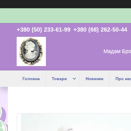
+380 (50) 233-61-99
+380 (68) 262-50-44
Мадам Бро
Головна
Товари
Новинки
Про на