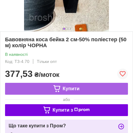
Бавовняна коса бейка 2 см-50% поліестер (50
м) колір ЧОРНА
В наявності
Код: Т3-4.70
Тільки опт
377,53
₴/моток
Купити
або
Купити з
Що таке купити з Пром?