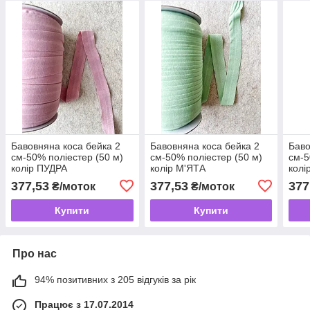
Бавовняна коса бейка 2
Бавовняна коса бейка 2
Баво
см-50% поліестер (50 м)
см-50% поліестер (50 м)
см-5
колір ПУДРА
колір М'ЯТА
колі
377,53
377,53
377
₴/моток
₴/моток
Купити
Купити
Про нас
94% позитивних з 205 відгуків за рік
Працює з 17.07.2014