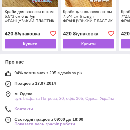
Краби для волосся оптом
Краби для волосся оптом
Краб
6,5*3 см 6 шт/уп
7,5*4 см 6 шт/уп
7*2,
ФРАНЦУЗЬКИЙ ПЛАСТИК
ФРАНЦУЗЬКИЙ ПЛАСТИК
ФРА
ВИШЕНКА
ВИШ
420
420
420
₴/упаковка
₴/упаковка
Купити
Купити
Про нас
94% позитивних з 205 відгуків за рік
Працює з 17.07.2014
м. Одеса
вул. Ільфа та Петрова, 20, офіс 305, Одеса, Україна
Контакти
Сьогодні працює з 09:00 до 18:00
Показати весь графік роботи