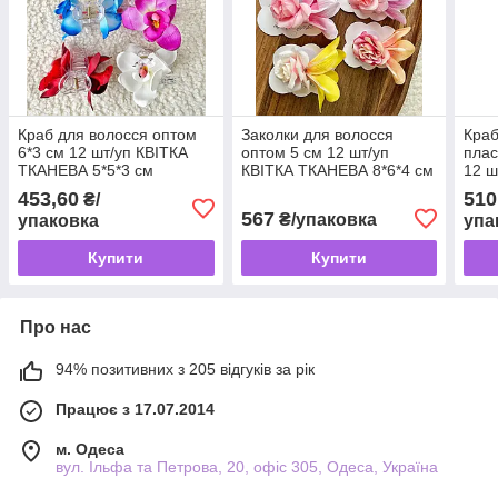
Краб для волосся оптом
Заколки для волосся
Краб
6*3 см 12 шт/уп КВІТКА
оптом 5 см 12 шт/уп
плас
ТКАНЕВА 5*5*3 см
КВІТКА ТКАНЕВА 8*6*4 см
12 ш
ОРХІДЕЯ
453,60
510
₴/
567
₴/упаковка
упаковка
упа
Купити
Купити
Про нас
94% позитивних з 205 відгуків за рік
Працює з 17.07.2014
м. Одеса
вул. Ільфа та Петрова, 20, офіс 305, Одеса, Україна