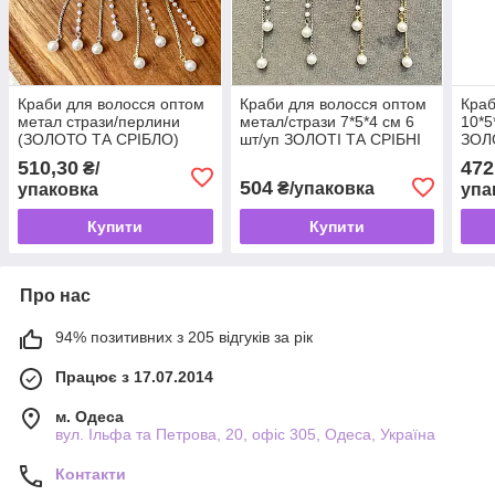
Краби для волосся оптом
Краби для волосся оптом
Краб
метал стрази/перлини
метал/стрази 7*5*4 см 6
10*5
(ЗОЛОТО ТА СРІБЛО)
шт/уп ЗОЛОТІ ТА СРІБНІ
ЗОЛ
6*5*3 см 6 шт/уп
МЕТЕЛИКИ
510,30
472
₴/
МЕТЕЛИКИ
504
₴/упаковка
упаковка
упа
Купити
Купити
Про нас
94% позитивних з 205 відгуків за рік
Працює з 17.07.2014
м. Одеса
вул. Ільфа та Петрова, 20, офіс 305, Одеса, Україна
Контакти