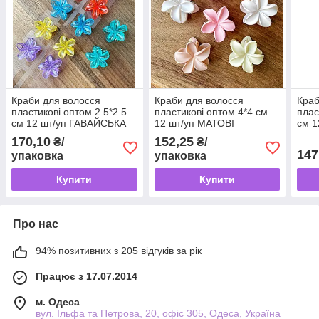
Краби для волосся
Краби для волосся
Краб
пластикові оптом 2.5*2.5
пластикові оптом 4*4 см
плас
см 12 шт/уп ГАВАЙСЬКА
12 шт/уп МАТОВІ
см 1
КВІТКА ПРОЗОРА
КОЛЬОРОВІ ГАВАЙСЬКА
КВІ
170,10
152,25
₴/
₴/
КВІТКА
147
упаковка
упаковка
Купити
Купити
Про нас
94% позитивних з 205 відгуків за рік
Працює з 17.07.2014
м. Одеса
вул. Ільфа та Петрова, 20, офіс 305, Одеса, Україна