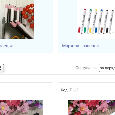
авецькі
Маркери кравецькі
Т 1-3