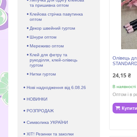
та пришивна оптом
Клейова стрічка павутинка
оптом
Декор швейний гуртом
Шнури оптом
Мереживо оптом
Клей для фетру та
Олівець дл
рукоділля, клей-олівець
STANDAR
гуртом
Нитки гуртом
24,15 ₴
В наявності
Нові надходження від 6.08.26
Оптом і в р
НОВИНКИ
Купит
РОЗПРОДАЖ
Символика УКРАЇНИ
ХІТ! Резинки та заколки