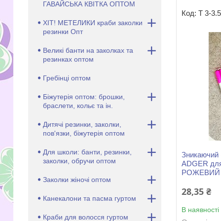
ГАВАЙСЬКА КВІТКА ОПТОМ
Т 3-3.
ХІТ! МЕТЕЛИКИ краби заколки
резинки Опт
Великі банти на заколках та
резинках оптом
Гребінці оптом
Біжутерія оптом: брошки,
браслети, кольє та ін.
Дитячі резинки, заколки,
пов'язки, біжутерія оптом
Для школи: банти, резинки,
Зникаючий 
заколки, обручи оптом
ADGER для 
РОЖЕВИЙ
Заколки жіночі оптом
28,35 ₴
Канекалони та пасма гуртом
В наявності
Краби для волосся гуртом