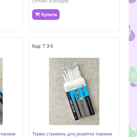
Оптом і в роздріб
Купити
Т 3-5
тканини
Термо стрижень для розмітки тканини