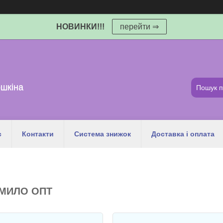
НОВИНКИ!!!
перейти ⇒
шкіна
с
Контакти
Система знижок
Доставка і оплата
-МИЛО ОПТ