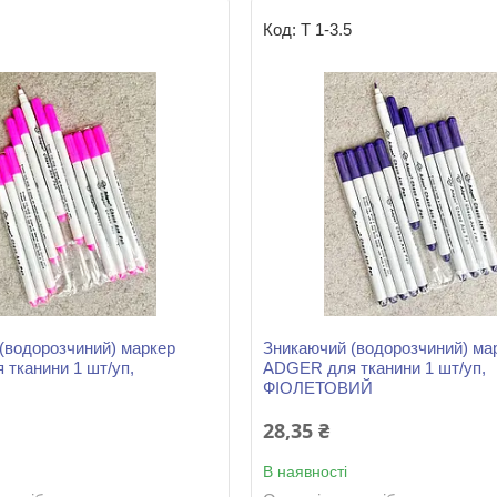
5
Т 1-3.5
(водорозчиний) маркер
Зникаючий (водорозчиний) ма
тканини 1 шт/уп,
ADGER для тканини 1 шт/уп,
ФІОЛЕТОВИЙ
28,35 ₴
В наявності