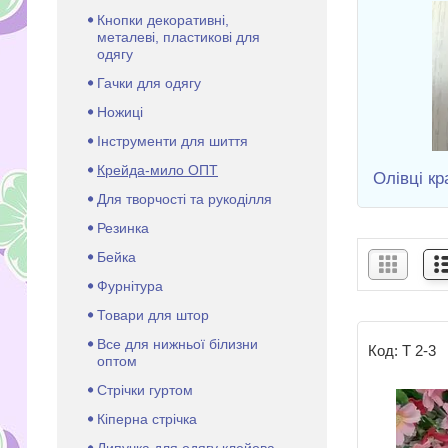
Кнопки декоративні,
металеві, пластикові для
одягу
Гачки для одягу
Ножиці
Інструменти для шиття
Крейда-мило ОПТ
Олівці кр
Для творчості та рукоділля
Резинка
Бейка
Фурнітура
Товари для штор
Все для нижньої білизни
Т 2-3
оптом
Стрічки гуртом
Кіперна стрічка
Липучка для одягу клейова