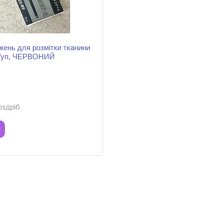
жень для розмітки тканини
/уп, ЧЕРВОНИЙ
оздріб
и