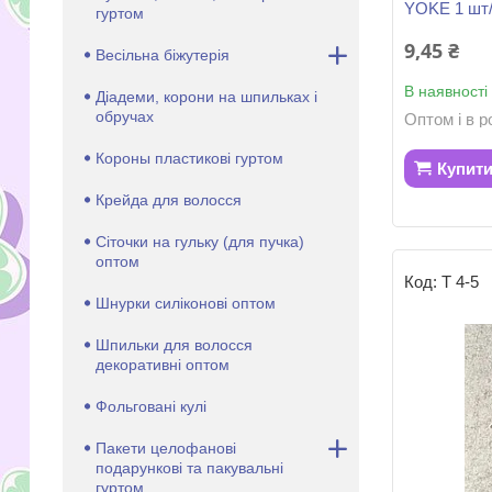
YOKE 1 шт
гуртом
9,45 ₴
Весільна біжутерія
В наявності
Діадеми, корони на шпильках і
обручах
Оптом і в р
Короны пластикові гуртом
Купит
Крейда для волосся
Сіточки на гульку (для пучка)
оптом
Т 4-5
Шнурки силіконові оптом
Шпильки для волосся
декоративні оптом
Фольговані кулі
Пакети целофанові
подарункові та пакувальні
гуртом