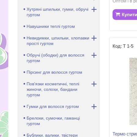
Оптом і в р
Хутряні шпильки, гумки, обручі
Купит
гуртом
Навушники теплі гуртом
Невидимки, шпильки, хлопавки
прості гуртом
Т 1-5
Обручі (ободки) для волосся
гуртом
Пірсинг для волосся гуртом
Пов'язки косметичні, теплі
жиночи, солохи, бандани
гуртом
Гумки для волосся гуртом
Брелоки, сумочки, гаманці
гуртом
Термо стри
Бублики, валики, твістери