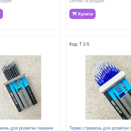
оздріб
Оптом і в роздріб
и
Купити
Т 2-5
жень для розмітки тканини
Термо стрижень для розмітки 