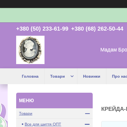
+380 (50) 233-61-99
+380 (68) 262-50-44
Мадам Бро
Головна
Товари
Новинки
Про на
КРЕЙДА
Товари
Все для шиття ОПТ