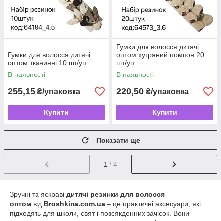
Гумки для волосся дитячі
Гумки для волосся дитячі
оптом хутряний помпон 20
оптом тканинні 10 шт/уп
шт/уп
В наявності
В наявності
255,15
220,50
₴/упаковка
₴/упаковка
Купити
Купити
Показати ще
1
/ 4
Зручні та яскраві
дитячі резинки для волосся
оптом
від
Broshkina.com.ua
– це практичні аксесуари, які
підходять для школи, свят і повсякденних зачісок. Вони