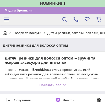
НОВИНКИ!!!
Мадам Брошкіна
Товари та послуги
Дитячі резинки, заколки, пов'язки, бі
Дитячі резинки для волосся оптом
Дитячі резинки для волосся оптом – зручні та
яскраві аксесуари для дівчаток
Інтернет-магазин
Broshkina.com.ua
пропонує великий
вибір
дитячих резинок для волосся оптом
, які поєднують
практичність, безпеку та стильний дизайн. Вони створені для
щоденного використання, шкільних занять, святкових зачісок
Показати все
та активних ігор.
👧
Переваги дитячих резинок для волосся:
Сортування
0
Фільтри
міцні та еластичні матеріали, що не пошкоджують
волосся;