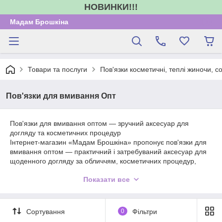
НОВИНКИ!!!
Мадам Брошкіна
Товари та послуги
Пов'язки косметичні, теплі жиночи, 
Пов'язки для вмивання Опт
Пов'язки для вмивання оптом — зручний аксесуар для
догляду та косметичних процедур
Інтернет-магазин «Мадам Брошкіна» пропонує пов'язки для
вмивання оптом — практичний і затребуваний аксесуар для
щоденного догляду за обличчям, косметичних процедур,
нанесення масок, макіяжу та домашнього SPA. Такі пов'язки
Показати все
допомагають надійно фіксувати волосся, забезпечуючи
комфорт під час вмивання, очищення шкіри та косметичного
догляду.
В асортименті представлені м'які косметичні пов'язки для
Сортування
0
Фільтри
вмивання, які підходять для домашнього використання,