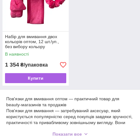
Набір для вмивання двох
кольорів оптом, 12 шт./уп.,
без вибору кольору
В наявності
1 354
₴/упаковка
Купити
Пов'язки для вмивання оптом — практичний товар для
beauty-магазинів та продажів
Пов'язки для вмивання — затребуваний аксесуар, який
користується популярністю серед покупців завдяки зручності,
практичності та привабливому зовнішньому вигляду. Вони
допомагають комфортно фіксувати волосся під час
Показати все
вмивання, нанесення косметики, масок, догляду за шкірою та