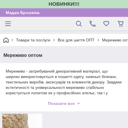
НОВИНКИ!!!
Мадам Брошкіна
Товари та послуги
Все для шиття ОПТ
Мереживо оп
Мереживо оптом
Мереживо - затребуваний декоративний матеріал, що
широко використовується в пошитті одягу, нижньої білизни,
текстильних виробів, аксесуарів та елементів декору. Завдяки
естетичності та універсальності мереживо стабільно
користується попитом як у професійних ательє, так і у
магазинів тканин та фурнітури. В інтернет-магазині «Мадам
Показати все
Брошкіна» ви можете купити мережива оптом для
формування комерційно вигідного асортименту.
У каталозі представлені мережива різної ширини, щільності
та дизайну, придатні для декору суконь, блуз, дитячого одягу,
весільного та вечірнього вбрання. Матеріали зручні в роботі,