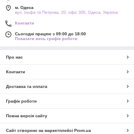
для одягу, швейна фурнітура. Оптова закупівля дозволяє
підтримувати стабільну наявність ходових позицій,
м. Одеса
збільшувати середній чек та формувати комплексні
вул. Ільфа та Петрова, 20, офіс 305, Одеса, Україна
замовлення разом зі стрічками, гумками та декоративними
Контакти
елементами.
Оформляючи замовлення на мережива оптом в «Мадам
Сьогодні працює з 09:00 до 18:00
Брошкіна», ви отримуєте ліквідний товар з високою
Показати весь графік роботи
оборотністю та потенціалом стабільного продажу на
маркетплейсах.
Про нас
Контакти
Доставка та оплата
Графік роботи
Повна версія сайту
Сайт створено на маркетплейсі
Prom.ua