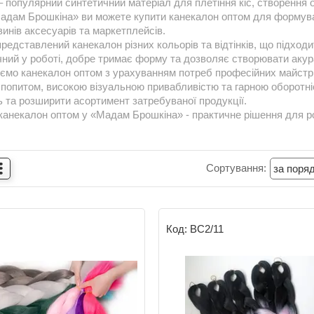
 популярний синтетичний матеріал для плетіння кіс, створення об
Мадам Брошкіна» ви можете купити канекалон оптом для формува
зинів аксесуарів та маркетплейсів.
представлений канекалон різних кольорів та відтінків, що підход
чний у роботі, добре тримає форму та дозволяє створювати акура
мо канекалон оптом з урахуванням потреб професійних майстрів т
 попитом, високою візуальною привабливістю та гарною оборотні
ь та розширити асортимент затребуваної продукції.
канекалон оптом у «Мадам Брошкіна» - практичне рішення для ро
ВС2/11