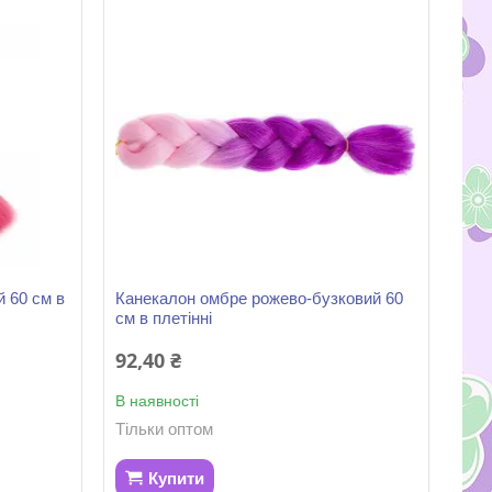
 60 см в
Канекалон омбре рожево-бузковий 60
см в плетінні
92,40 ₴
В наявності
Тільки оптом
Купити