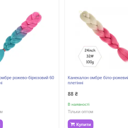
омбре рожево-бірюзовий 60
Канекалон омбре біло-рожевий
ні
плетінні
88 ₴
В наявності
ом
Тільки оптом
и
Купити