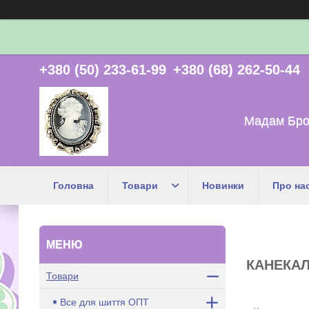
+380 (50) 233-61-99
+380 (68) 262-50-44
Мадам Бро
Головна
Товари
Новинки
Про на
КАНЕКА
Товари
Все для шиття ОПТ