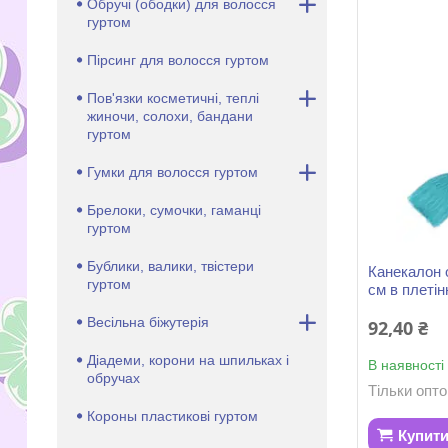
Обручі (ободки) для волосся
гуртом
Пірсинг для волосся гуртом
Пов'язки косметичні, теплі
жиночи, солохи, бандани
гуртом
Гумки для волосся гуртом
Брелоки, сумочки, гаманці
гуртом
Бублики, валики, твістери
Канекалон 
гуртом
см в плетін
Весільна біжутерія
92,40 ₴
Діадеми, корони на шпильках і
В наявності
обручах
Тільки опт
Короны пластикові гуртом
Купит