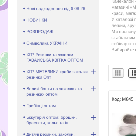
Канекалон –
магазині «
Нові надходження від 6.08.26
краси, мага
У каталозі 
НОВИНКИ
легкий, зру
Ми пропонує
РОЗПРОДАЖ
стабільним
Символика УКРАЇНИ
собівартіст
Вибирайте 
ХІТ! Резинки та заколки
ГАВАЙСЬКА КВІТКА ОПТОМ
ХІТ! МЕТЕЛИКИ краби заколки
резинки Опт
Великі банти на заколках та
резинках оптом
М845
Гребінці оптом
Біжутерія оптом: брошки,
браслети, кольє та ін.
Дитячі резинки, заколки,