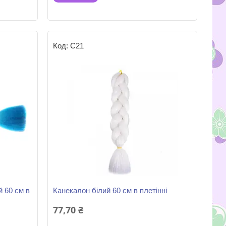
С21
 60 см в
Канекалон білий 60 см в плетінні
77,70 ₴