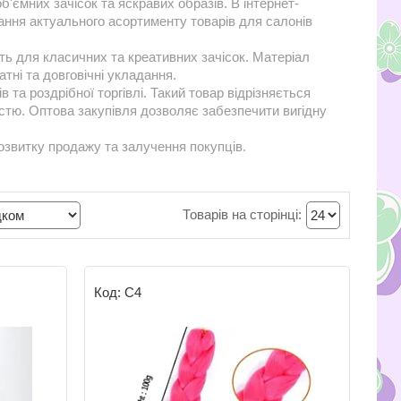
'ємних зачісок та яскравих образів. В інтернет-
ння актуального асортименту товарів для салонів
ить для класичних та креативних зачісок. Матеріал
тні та довговічні укладання.
а роздрібної торгівлі. Такий товар відрізняється
стю. Оптова закупівля дозволяє забезпечити вигідну
звитку продажу та залучення покупців.
С4