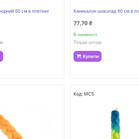
орний 60 см в плетінні
Канекалон шоколад 60 см в пл
77,70 ₴
В наявності
ом
Тільки оптом
и
Купити
МС5