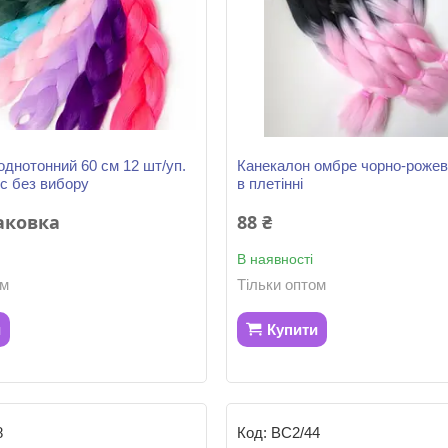
однотонний 60 см 12 шт/уп.
Канекалон омбре чорно-рожев
кс без вибору
в плетінні
паковка
88 ₴
В наявності
ом
Тільки оптом
и
Купити
8
ВС2/44