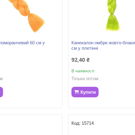
поморанчевий 60 см у
Канекалон омбре жовто-блаки
см у плетінні
92,40 ₴
В наявності
ом
Тільки оптом
и
Купити
15714