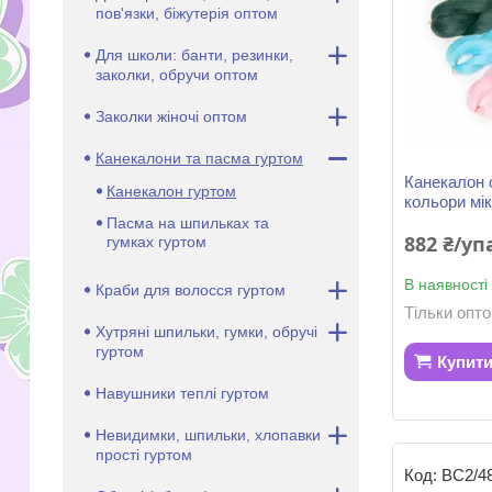
пов'язки, біжутерія оптом
Для школи: банти, резинки,
заколки, обручи оптом
Заколки жіночі оптом
Канекалони та пасма гуртом
Канекалон 
Канекалон гуртом
кольори мі
Пасма на шпильках та
882 ₴/у
гумках гуртом
В наявності
Краби для волосся гуртом
Тільки опт
Хутряні шпильки, гумки, обручі
гуртом
Купит
Навушники теплі гуртом
Невидимки, шпильки, хлопавки
прості гуртом
ВС2/4