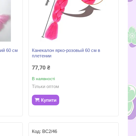
ий 60 см
Канекалон ярко-розовый 60 см в
плетении
77,70 ₴
В наявності
Тільки оптом
Купити
ВС2/46