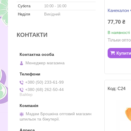
Субота
10:00
16:00
Канекалон ч
Неділя
Вихідний
77,70 ₴
В наявності
КОНТАКТИ
Тільки опт
Купит
Менеджер магазина
+380 (50) 233-61-99
С24
+380 (68) 262-50-44
Вайбер
Мадам Брошкіна оптовий магазин
шпильок та біжутерії.