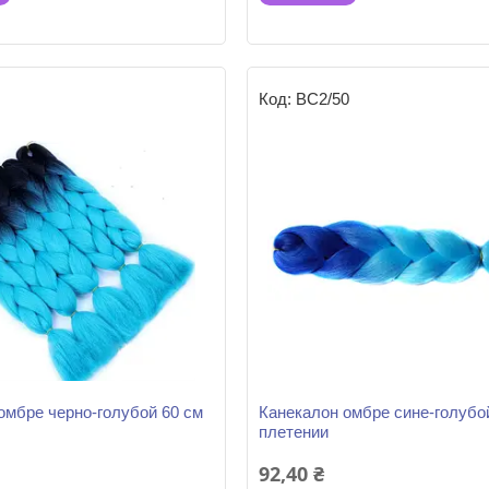
ВС2/50
омбре черно-голубой 60 см
Канекалон омбре сине-голубой
плетении
92,40 ₴