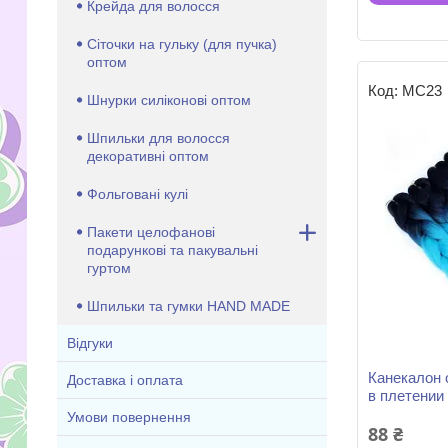
Крейда для волосся
Сіточки на гульку (для пучка)
оптом
МС23
Шнурки силіконові оптом
Шпильки для волосся
декоративні оптом
Фольговані кулі
Пакети целофанові
подарункові та пакувальні
гуртом
Шпильки та гумки HAND MADE
Відгуки
Канекалон 
Доставка і оплата
в плетении
Умови повернення
88 ₴