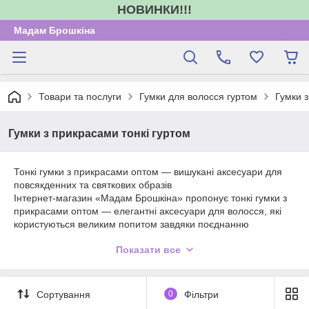
НОВИНКИ!!!
Мадам Брошкіна
Товари та послуги
Гумки для волосся гуртом
Гумки з
Гумки з прикрасами тонкі гуртом
Тонкі гумки з прикрасами оптом — вишукані аксесуари для
повсякденних та святкових образів
Інтернет-магазин «Мадам Брошкіна» пропонує тонкі гумки з
прикрасами оптом — елегантні аксесуари для волосся, які
користуються великим попитом завдяки поєднанню
практичності та стильного дизайну. Такі моделі ідеально
Показати все
підходять для створення акуратних повсякденних, ділових,
романтичних та святкових зачісок, а декоративні елементи
роблять їх привабливими для покупців різного віку.
В асортименті представлені тонкі резинки для волосся з
Сортування
0
Фільтри
прикрасами в різних кольорах та варіантах оформлення.