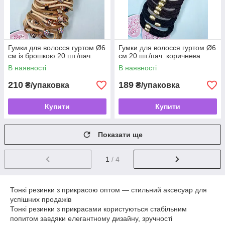
Гумки для волосся гуртом Ø6
Гумки для волосся гуртом Ø6
см із брошкою 20 шт./пач.
см 20 шт./пач. коричнева
В наявності
В наявності
210
189
₴/упаковка
₴/упаковка
Купити
Купити
Показати ще
1
/ 4
Тонкі резинки з прикрасою оптом — стильний аксесуар для
успішних продажів
Тонкі резинки з прикрасами користуються стабільним
попитом завдяки елегантному дизайну, зручності