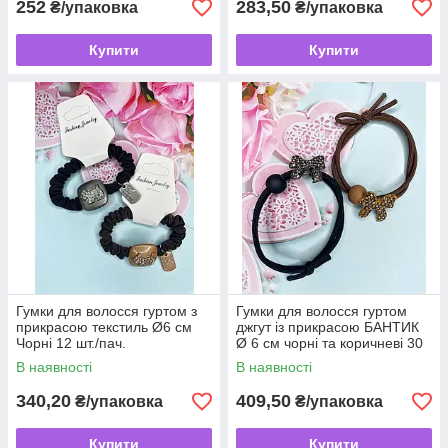
252
283,50
₴/упаковка
₴/упаковка
Купити
Купити
Гумки для волосся гуртом з
Гумки для волосся гуртом
прикрасою текстиль Ø6 см
джгут із прикрасою БАНТИК
Чорні 12 шт./пач.
Ø 6 см чорні та коричневі 30
шт./пач.
В наявності
В наявності
340,20
409,50
₴/упаковка
₴/упаковка
Купити
Купити