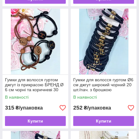
Гумки для волосся гуртом
Гумки для волосся гуртом Ø6
джгут із прикрасою БРЕНД Ø
см джгут широкий чорний 20
6 см чорні та коричневі 30
шт./пач. з брошкою
шт./пач.
В наявності
В наявності
315
252
₴/упаковка
₴/упаковка
Купити
Купити