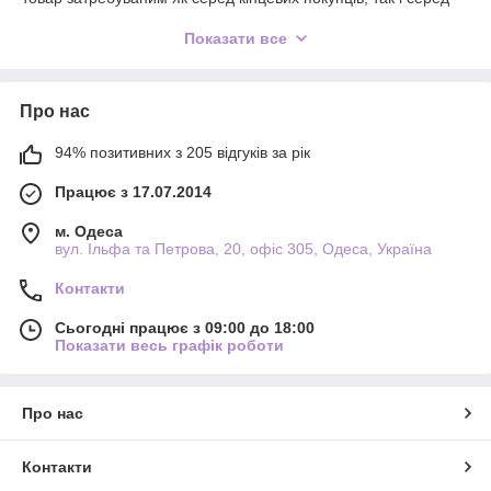
майстрів із створення аксесуарів.
Показати все
В інтернет-магазині «Мадам Брошкіна» представлені прості
обручі, орієнтовані на оптові закупівлі для роздрібних
магазинів, маркетплейсів та студій декору. Універсальність
моделей дозволяє формувати асортимент під різні цінові
Про нас
сегменти та цільову аудиторію.
Категорія добре конвертується на Prom.ua за запитами:
94% позитивних з 205 відгуків за рік
обручі для волосся оптом, прості обручі оптом, обручі-
основи, аксесуари для волосся. Оптова купівля допомагає
Працює з 17.07.2014
підтримувати постійну наявність ходових позицій,
збільшувати середній чек і формувати комплексні
м. Одеса
замовлення разом з декором, резинками та шпильками.
вул. Ільфа та Петрова, 20, офіс 305, Одеса, Україна
Оформлюючи замовлення на прості обручі для волосся
Контакти
оптом у «Мадам Брошкіна», ви отримуєте ліквідний товар із
прогнозованим попитом і стабільним потенціалом продажів
Сьогодні працює з 09:00 до 18:00
на маркетплейсах.
Показати весь графік роботи
Про нас
Контакти