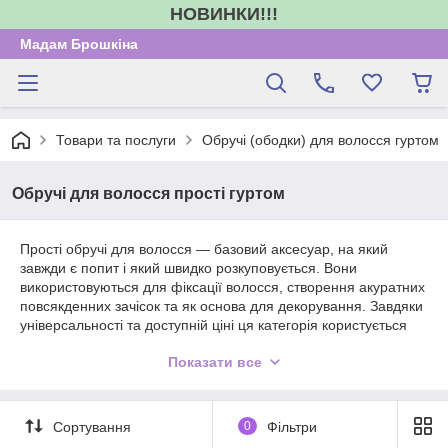
НОВИНКИ!!!
Мадам Брошкіна
Товари та послуги
Обручі (ободки) для волосся гуртом
Обручі для волосся прості гуртом
Прості обручі для волосся — базовий аксесуар, на який
завжди є попит і який швидко розкуповується. Вони
використовуються для фіксації волосся, створення акуратних
повсякденних зачісок та як основа для декорування. Завдяки
універсальності та доступній ціні ця категорія користується
попитом у роздрібній торгівлі та на маркетплейсах. В
Показати все
інтернет-магазині «Мадам Брошкіна» ви можете купити
прості обручі для волосся оптом для формування ліквідного
асортименту.
У каталозі представлені класичні обручі без декору, що
Сортування
0
Фільтри
підходять для різних типів волосся та вікових категорій.