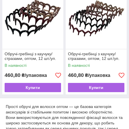
Обручі-гребінці з каучуку/
Обручі-гребінці з каучуку/
стразами, оптом, 12 шт./уп.
стразами, оптом, 12 шт./уп.
В наявності
В наявності
460,80
460,80
₴/упаковка
₴/упаковка
Купити
Купити
Прості обручі для волосся оптом — це базова категорія
аксесуарів зі стабільним попитом і високою оборотністю.
Вони використовуються для повсякденної фіксації волосся та
широко застосовуються як основа для декору, що робить
товар затребуваним як серед кінцевих покупців, так і серед