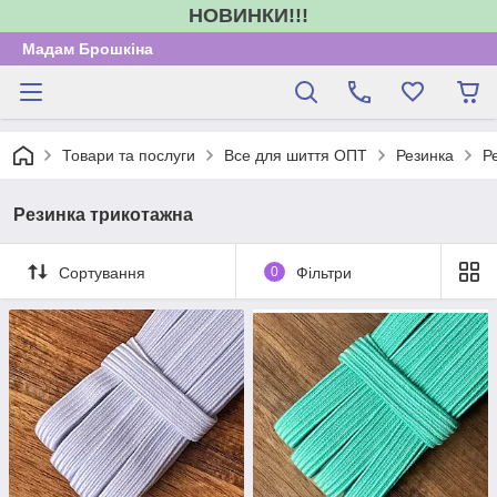
НОВИНКИ!!!
Мадам Брошкіна
Товари та послуги
Все для шиття ОПТ
Резинка
Р
Резинка трикотажна
Сортування
0
Фільтри