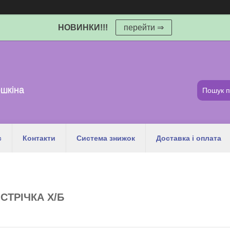
НОВИНКИ!!!
перейти ⇒
шкіна
с
Контакти
Система знижок
Доставка і оплата
СТРІЧКА Х/Б