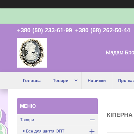
+380 (50) 233-61-99
+380 (68) 262-50-44
Мадам Бро
Головна
Товари
Новинки
Про на
КІПЕРНА 
Товари
Все для шиття ОПТ