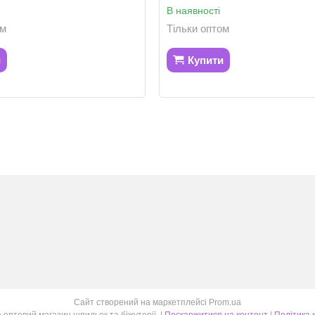
В наявності
ом
Тільки оптом
и
Купити
Сайт створений на маркетплейсі
Prom.ua
Мадам Брошкіна оптовий магазин шпильок та біжутерії. |
Поскаржитися на контент
|
Політика 