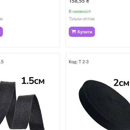
158,55 ₴
В наявності
ом
Тільки оптом
и
Купити
.5
Т 2-3