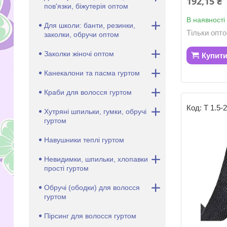
192,15 ₴
пов'язки, біжутерія оптом
В наявності
Для школи: банти, резинки,
Тільки опт
заколки, обручи оптом
Заколки жіночі оптом
Купит
Канекалони та пасма гуртом
Краби для волосся гуртом
Т 1.5-2
Хутряні шпильки, гумки, обручі
гуртом
Навушники теплі гуртом
Невидимки, шпильки, хлопавки
прості гуртом
Обручі (ободки) для волосся
гуртом
Пірсинг для волосся гуртом