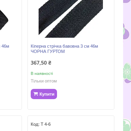
м 46м
Кіперна стрічка бавовна 3 см 46м
ЧОРНА ГУРТОМ
367,50 ₴
В наявності
Тільки оптом
Купити
Т 4-6