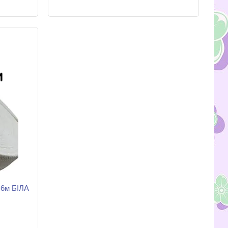
46м БІЛА