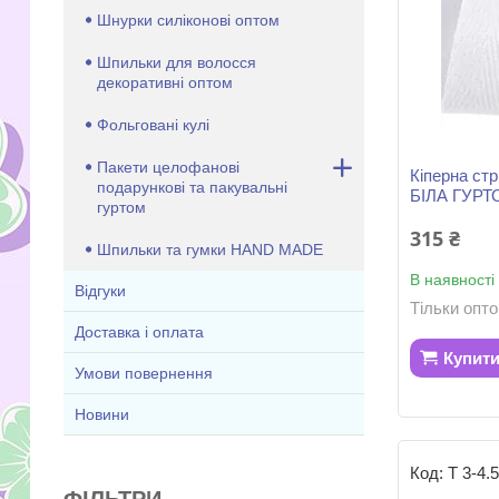
Шнурки силіконові оптом
Шпильки для волосся
декоративні оптом
Фольговані кулі
Пакети целофанові
Кіперна стр
подарункові та пакувальні
БІЛА ГУР
гуртом
315 ₴
Шпильки та гумки HAND MADE
В наявності
Відгуки
Тільки опт
Доставка і оплата
Купит
Умови повернення
Новини
Т 3-4.
ФІЛЬТРИ