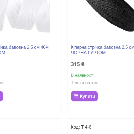
ічка бавовна 2.5 см 46м
Кіперна стрічка бавовна 2.5 с
ТОМ
ЧОРНА ГУРТОМ
315 ₴
В наявності
ом
Тільки оптом
и
Купити
5
Т 4-6