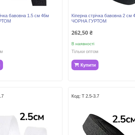
ічка бавовна 1.5 см 46м
Кіперна стрічка бавовна 2 см 
РТОМ
ЧОРНА ГУРТОМ
262,50 ₴
В наявності
ом
Тільки оптом
и
Купити
.7
Т 2.5-3.7