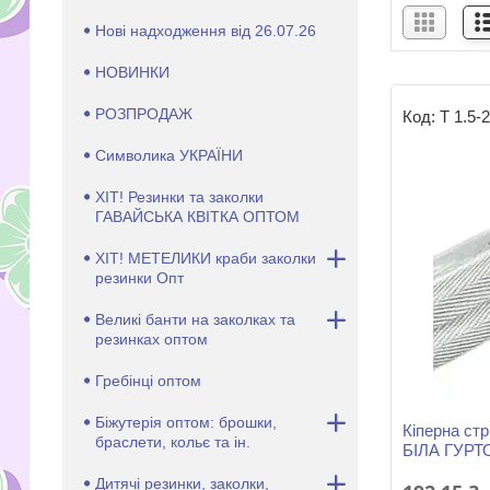
Нові надходження від 26.07.26
НОВИНКИ
РОЗПРОДАЖ
Т 1.5-2
Символика УКРАЇНИ
ХІТ! Резинки та заколки
ГАВАЙСЬКА КВІТКА ОПТОМ
ХІТ! МЕТЕЛИКИ краби заколки
резинки Опт
Великі банти на заколках та
резинках оптом
Гребінці оптом
Біжутерія оптом: брошки,
Кіперна стр
браслети, кольє та ін.
БІЛА ГУР
Дитячі резинки, заколки,