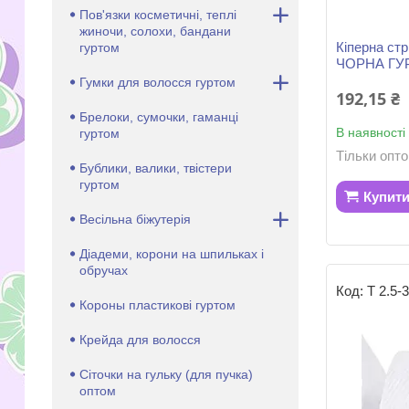
Пов'язки косметичні, теплі
жиночи, солохи, бандани
Кіперна стр
гуртом
ЧОРНА ГУ
Гумки для волосся гуртом
192,15 ₴
Брелоки, сумочки, гаманці
В наявності
гуртом
Тільки опт
Бублики, валики, твістери
гуртом
Купит
Весільна біжутерія
Діадеми, корони на шпильках і
обручах
Т 2.5-3
Короны пластикові гуртом
Крейда для волосся
Сіточки на гульку (для пучка)
оптом